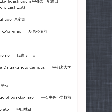
 Eki-Higashiguchi 宇都宮 駅東口
on, East Exit)
Shukugô 東宿郷
shi Kô'en-mae 駅東公園前
n-chôme 陽東３丁目
ya Daigaku Yôtô Campus 宇都宮大学
ス
i 平石
i Chûô Shôgakkô-mae 平石中央小学校前
a-jô ato 飛山城跡