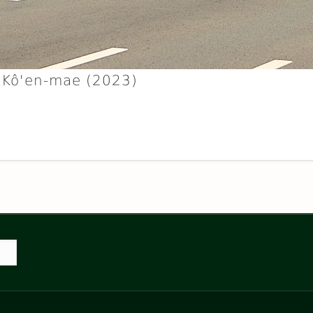
 Kô'en-mae (2023)