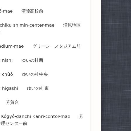
Kôkô-mae 清陵高校前
a-chiku shimin-center-mae 清原地区
前
 Stadium-mae グリーン スタジアム前
ori nishi ゆいの杜西
ori chûô ゆいの杜中央
ori higashi ゆいの杜東
ai 芳賀台
 Kôgyô-danchi Kanri-center-mae 芳
管理センター前