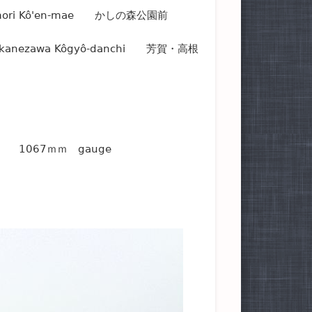
omori Kô'en-mae かしの森公園前
Takanezawa Kôgyô-danchi 芳賀・高根
1067ｍｍ gauge