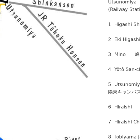
Utsunomiya
(Railway Stati
1 Higashi 
2 Eki Higa
3 Mine 峰
4 Yôtô Sa
5 Utsunomi
陽東キャンパ
6 Hiraish
7 Hiraish
8 Tobiyam